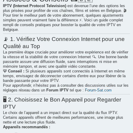
IPTV (Internet Protocol Television)
est devenue l’une des options les
e
plus prisées pour profiter de vos chaînes, films et séries en Belgique. 🎬
r
Pour tirer le meilleur parti de votre abonnement, quelques ajustements
simples peuvent vraiment faire la différence ⚡. Voici un guide complet
rempli de conseils pratiques pour booster la qualité de votre IPTV en
Belgique.
📡 1. Vérifiez Votre Connexion Internet pour une
Qualité au Top
La première étape cruciale pour améliorer votre expérience est de vérifier
la vitesse et la stabilité de votre connexion Internet 🔍. Une bonne bande
passante assure une diffusion fluide, sans interruptions ni mise en
mémoire tampon, et avec une qualité vidéo constante.
💡 Conseil :
Si plusieurs appareils sont connectés à Internet en même
temps, envisagez de déconnecter certains d'entre eux pour libérer de la
bande passante pour votre IPTV.
Pour approfondir, n’hésitez pas à consulter des discussions utiles sur les
réglages réseau dans un
Forum IPTV
tel que :
Forum-Sat.com
🖥️ 2. Choisissez le Bon Appareil pour Regarder
IPTV
Le choix de l’appareil a un impact direct sur la qualité du flux IPTV.
Certains appareils offrent de meilleures performances, une image plus
nette et une lecture plus fluide.
Appareils recommandés :