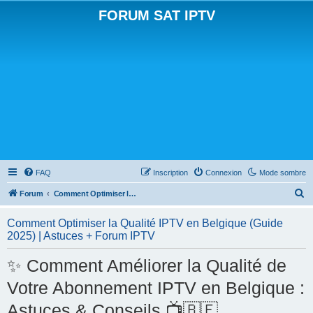
FORUM SAT IPTV
FAQ
Inscription
Connexion
Mode sombre
R
Forum
Comment Optimiser la Qualité IPTV en Belgique (Guide 2025) | Astuces + Forum IPTV
e
Comment Optimiser la Qualité IPTV en Belgique (Guide
c
2025) | Astuces + Forum IPTV
h
✨ Comment Améliorer la Qualité de
e
r
Votre Abonnement IPTV en Belgique :
c
Astuces & Conseils 📺🇧🇪
h